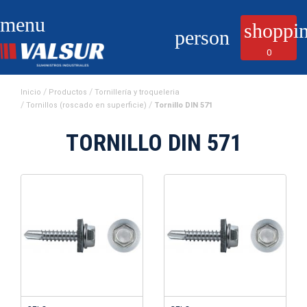
menu
shoppin
person
0
Inicio
Productos
Tornillería y troqueleria
Tornillos (roscado en superficie)
Tornillo DIN 571
TORNILLO DIN 571