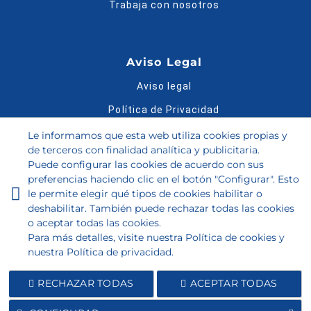
Trabaja con nosotros
Aviso Legal
Aviso legal
Política de Privacidad
Política de Cookies
Le informamos que esta web utiliza cookies propias y
de terceros con finalidad analítica y publicitaria.
Condiciones de compra
Puede configurar las cookies de acuerdo con sus
preferencias haciendo clic en el botón "Configurar". Esto
Bases legales del Sorteo
le permite elegir qué tipos de cookies habilitar o
Guía de tallas
deshabilitar. También puede rechazar todas las cookies
o aceptar todas las cookies.
Para más detalles, visite nuestra
Política de cookies
y
Ordenado por
nuestra
Política de privacidad
.
LIMPIAR
BUSCAR
RECHAZAR TODAS
ACEPTAR TODAS
FILTRAR