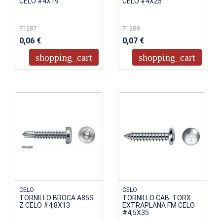
CELO #4X19
CELO #4X25
71287
71288
0,06 €
0,07 €
shopping_cart
shopping_cart
CELO
CELO
TORNILLO BROCA A85S
TORNILLO CAB. TORX
Z CELO #4,8X13
EXTRAPLANA FM CELO
#4,5X35