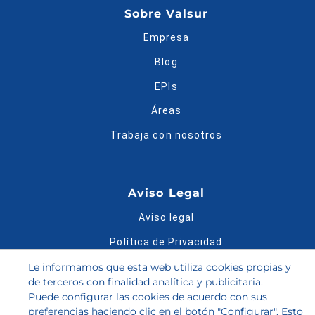
Sobre Valsur
Empresa
Blog
EPIs
Áreas
Trabaja con nosotros
Aviso Legal
Aviso legal
Política de Privacidad
Política de Cookies
Le informamos que esta web utiliza cookies propias y
de terceros con finalidad analítica y publicitaria.
Condiciones de compra
Puede configurar las cookies de acuerdo con sus
preferencias haciendo clic en el botón "Configurar". Esto
Bases legales del Sorteo