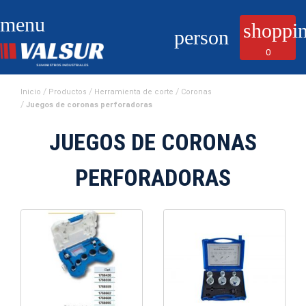
menu
shoppin
person
0
Inicio
Productos
Herramienta de corte
Coronas
Juegos de coronas perforadoras
JUEGOS DE CORONAS
PERFORADORAS