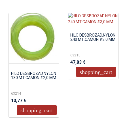
HILO DESBROZAD.NYLON
240 MT.CAMON #3,0 MM
63215
47,83 €
shopping_cart
HILO DESBROZAD.NYLON
130 MT.CAMON #2,0 MM
63214
13,77 €
shopping_cart