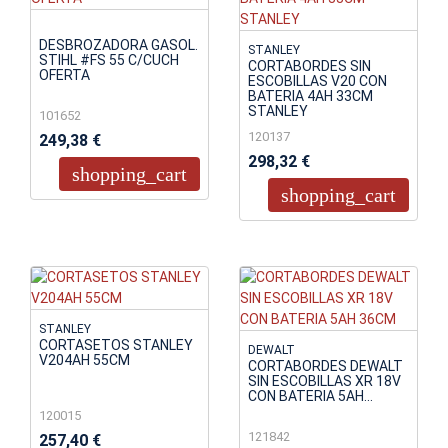
DESBROZADORA GASOL.
STANLEY
STIHL #FS 55 C/CUCH
CORTABORDES SIN
OFERTA
ESCOBILLAS V20 CON
BATERIA 4AH 33CM
STANLEY
101652
120137
249,38 €
298,32 €
shopping_cart
shopping_cart
STANLEY
CORTASETOS STANLEY
DEWALT
V204AH 55CM
CORTABORDES DEWALT
SIN ESCOBILLAS XR 18V
CON BATERIA 5AH...
120015
121842
257,40 €