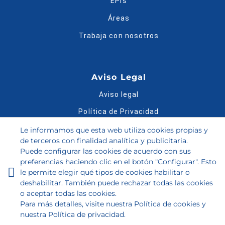
EPIs
Áreas
Trabaja con nosotros
Aviso Legal
Aviso legal
Política de Privacidad
Política de Cookies
Le informamos que esta web utiliza cookies propias y
de terceros con finalidad analítica y publicitaria.
Condiciones de compra
Puede configurar las cookies de acuerdo con sus
preferencias haciendo clic en el botón "Configurar". Esto
Bases legales del Sorteo
le permite elegir qué tipos de cookies habilitar o
Guía de tallas
deshabilitar. También puede rechazar todas las cookies
o aceptar todas las cookies.
Para más detalles, visite nuestra
Política de cookies
y
Ordenado por
nuestra
Política de privacidad
.