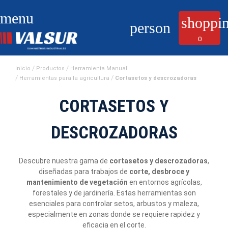
menu
shoppin
person
0
Inicio
Productos
Herramienta Manual
Herramientas para la agricultura
Cortasetos y descrozadoras
CORTASETOS Y
DESCROZADORAS
Descubre nuestra gama de
cortasetos y descrozadoras
,
diseñadas para trabajos de
corte, desbroce y
mantenimiento de vegetación
en entornos agrícolas,
forestales y de jardinería. Estas herramientas son
esenciales para controlar setos, arbustos y maleza,
especialmente en zonas donde se requiere rapidez y
eficacia en el corte.