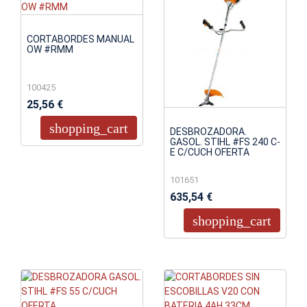
CORTABORDES MANUAL
OW #RMM
100425
25,56 €
shopping_cart
DESBROZADORA.
GASOL. STIHL #FS 240 C-
E C/CUCH OFERTA
101651
635,54 €
shopping_cart