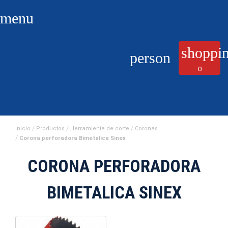
menu
shoppin
person
0
Inicio
Productos
Herramienta de corte
Coronas
Corona perforadora Bimetalica Sinex
CORONA PERFORADORA
BIMETALICA SINEX