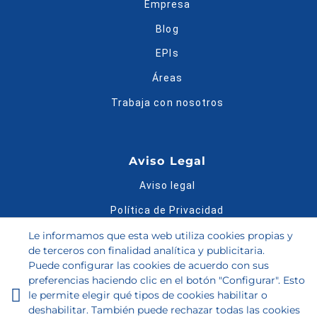
Empresa
Blog
EPIs
Áreas
Trabaja con nosotros
Aviso Legal
Aviso legal
Política de Privacidad
Política de Cookies
Le informamos que esta web utiliza cookies propias y
de terceros con finalidad analítica y publicitaria.
Condiciones de compra
Puede configurar las cookies de acuerdo con sus
preferencias haciendo clic en el botón "Configurar". Esto
Bases legales del Sorteo
le permite elegir qué tipos de cookies habilitar o
Guía de tallas
deshabilitar. También puede rechazar todas las cookies