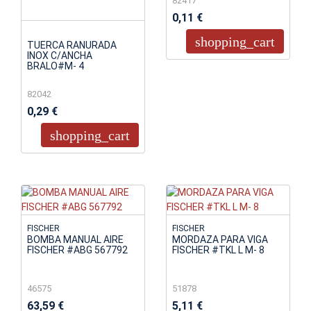
82417
0,11 €
shopping_cart
TUERCA RANURADA
INOX C/ANCHA
BRALO#M- 4
82042
0,29 €
shopping_cart
FISCHER
FISCHER
BOMBA MANUAL AIRE
MORDAZA PARA VIGA
FISCHER #ABG 567792
FISCHER #TKL L M- 8
46575
51878
63,59 €
5,11 €