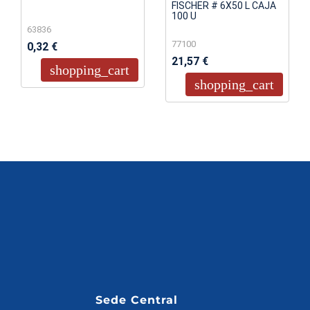
FISCHER # 6X50 L CAJA
100 U
63836
77100
0,32 €
21,57 €
shopping_cart
shopping_cart
Sede Central