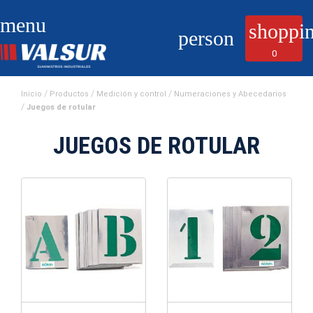
menu
shoppin
person
0
Inicio
Productos
Medición y control
Numeraciones y Abecedarios
Juegos de rotular
JUEGOS DE ROTULAR