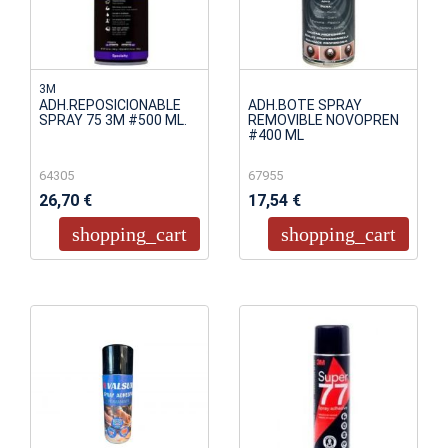
3M
ADH.REPOSICIONABLE
ADH.BOTE SPRAY
SPRAY 75 3M #500 ML.
REMOVIBLE NOVOPREN
#400 ML
64305
67955
26,70 €
17,54 €
shopping_cart
shopping_cart