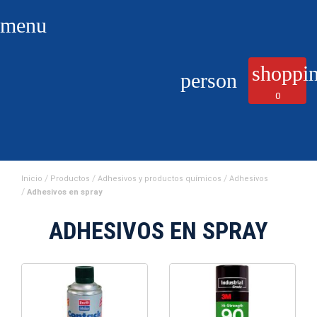
menu
shoppin
person
0
Inicio
Productos
Adhesivos y productos químicos
Adhesivos
Adhesivos en spray
ADHESIVOS EN SPRAY