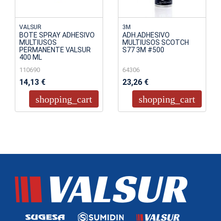
VALSUR
3M
BOTE SPRAY ADHESIVO
ADH.ADHESIVO
MULTIUSOS
MULTIUSOS SCOTCH
PERMANENTE VALSUR
S77 3M #500
400 ML
110690
64306
14,13 €
23,26 €
shopping_cart
shopping_cart