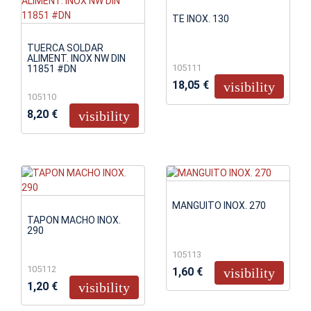
TE INOX. 130
TUERCA SOLDAR
ALIMENT. INOX NW DIN
105111
11851 #DN
18,05 €
visibility
105110
8,20 €
visibility
MANGUITO INOX. 270
TAPON MACHO INOX.
290
105113
105112
1,60 €
visibility
1,20 €
visibility