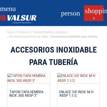
menu
shoppin
person
0
Inicio
Productos
Tubería flexible y racorería
Accesorios para tubería rígida
Accesorios inoxidable para tubería
ACCESORIOS INOXIDABLE
PARA TUBERÍA
TAPON TAPA HEMBRA
ENLACE 341 INOX. M-H
INOX. 300 #BSP 3"
#BSP 1.1/2