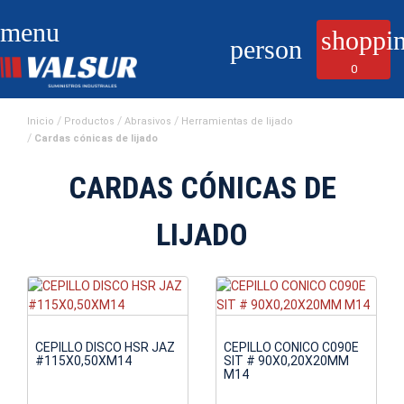
menu
shoppin
person
0
Inicio
Productos
Abrasivos
Herramientas de lijado
Cardas cónicas de lijado
CARDAS CÓNICAS DE
LIJADO
CEPILLO DISCO HSR JAZ
CEPILLO CONICO C090E
#115X0,50XM14
SIT # 90X0,20X20MM
M14