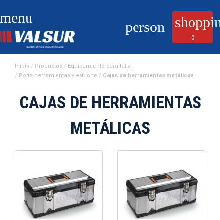
menu
shoppin
person
0
Inicio
Productos
Equipamiento para taller
Porta herramientas y estuche
Cajas de herramientas metálicas
CAJAS DE HERRAMIENTAS
METÁLICAS