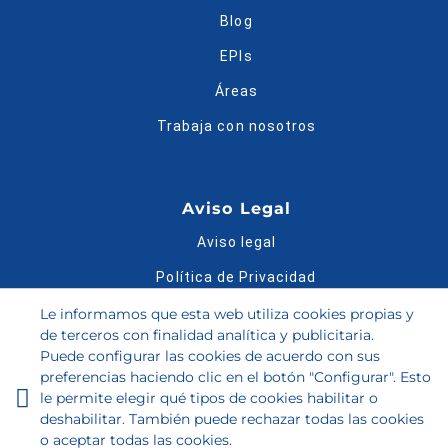
Blog
EPIs
Áreas
Trabaja con nosotros
Aviso Legal
Aviso legal
Política de Privacidad
Política de Cookies
Le informamos que esta web utiliza cookies propias y
de terceros con finalidad analítica y publicitaria.
Condiciones de compra
Puede configurar las cookies de acuerdo con sus
preferencias haciendo clic en el botón "Configurar". Esto
Bases legales del Sorteo
le permite elegir qué tipos de cookies habilitar o
Guía de tallas
deshabilitar. También puede rechazar todas las cookies
o aceptar todas las cookies.