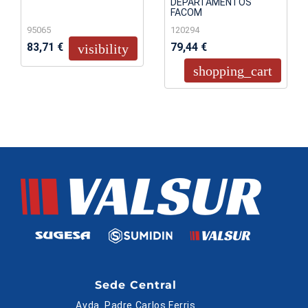
DEPARTAMENTOS
FACOM
95065
120294
83,71 €
79,44 €
visibility
shopping_cart
Sede Central
Avda. Padre Carlos Ferris